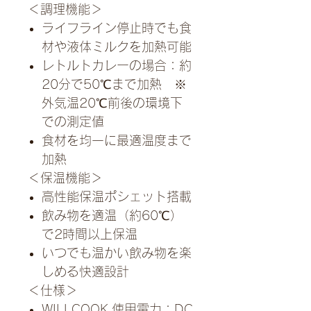
＜調理機能＞
ライフライン停止時でも食
材や液体ミルクを加熱可能
レトルトカレーの場合：約
20分で50℃まで加熱 ※
外気温20℃前後の環境下
での測定値
食材を均一に最適温度まで
加熱
＜保温機能＞
高性能保温ポシェット搭載
飲み物を適温（約60℃）
で2時間以上保温
いつでも温かい飲み物を楽
しめる快適設計
＜仕様＞
WILLCOOK 使用電力：DC