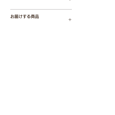
北海道離島を除き無料
お届けする商品
北海道・沖縄離島は一律2,500円
※その他・離島など一部地域は上記に
加えて別途追加料金を請求させていた
WILLCOOK SURVIVE
だく場合がございます
多機能リュック
WILLCOOK DRIVE
※「電子レンジバッグ」の表記につ
着脱式ソーラーパネル
いて：商品の特徴を比ゆ的に電子レ
※バッテリーは付属品ではありませ
ん。
ンジと入れており、コピー表現で
す。
送料：北海道離島を除き無料
北海道・沖縄離島は別途送料。
商品ページの「送料」欄をご確認
ください。