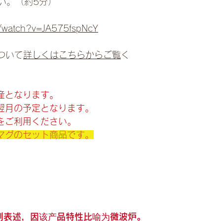
い。（約5分）
m/watch?v=JA575fspNcY
について
詳しくはこちらからご覧
く
産となります。
翌月の予定となります。
をご利用ください。
マグのセット商品です。
复制表述，因该产品特性比喻为微波炉。