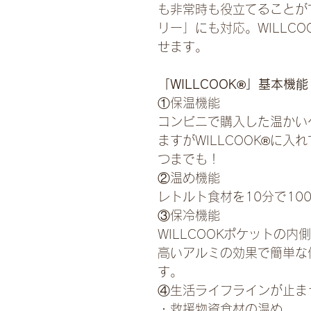
も非常時も役立てることが
リー」にも対応。WILLC
せます。
「WILLCOOK®」基本機能
①保温機能
コンビニで購入した温かい
ますがWILLCOOK®に
つまでも！
②温め機能
レトルト食材を10分で10
③保冷機能
WILLCOOKポケットの
高いアルミの効果で簡単な
す。
④生活ライフラインが止ま
・救援物資食材の温め。