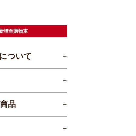
新增至購物車
について
料
2,500円
商品
一部地域は上記に加えて別途追加料
だく場合がございます
ABLE本体
調節・Bluetooth対応ケーブル付