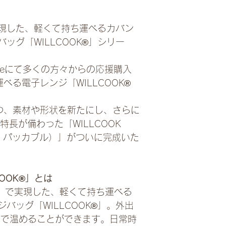
・製品名
WILLCOOK PAC
現した、軽くて持ち運べるカバン
・温度
ッグ「WILLCOOK®」シリー
約60C°〜約130C
・温め時間
常温のおにぎり1個3
akeにて多くの方々からの応援購入
き鳥）1個15分で適
べる電子レンジ「WILLCOOK®
・保冷持続
時間冷たい飲み物を
状態で保つことが可
つつ、素材や形状を新たにし、さらに
続します。
・特長が備わった「WILLCOOK
・サイズ【本体】W約2
ック パッカブル）」がついに完成いた
ト】W約20cm×H約2
・製品名
WILLCOOK PAC
・温度
OOK®」とは
約60C°〜約130C
）で実現した、軽くて持ち運べる
・温め時間
常温のおにぎり1個3
バッグ「WILLCOOK®」。外出
き鳥）1個15分で適
分で温めることができます。日常時
・保冷持続