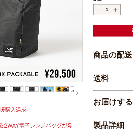
商品の配送
配送地域：全国
送料
北海道離島を除き無
北海道・沖縄離島は一律
お届けする
※その他・離島など
円応援購入達成！
金を請求させていた
●WILLCOOK PACK
●プッシュ式4段階温度
製品詳細
る2WAY電子レンジバッグが登
属