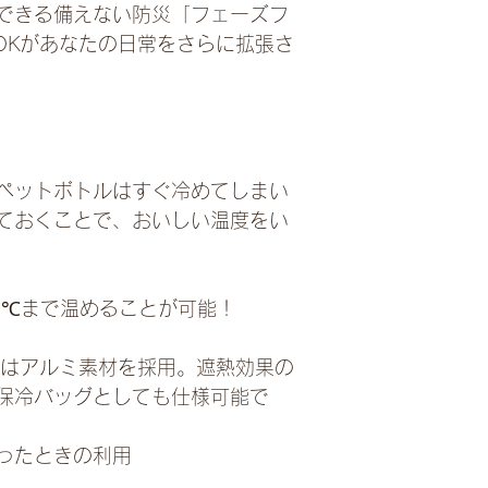
できる備えない防災「フェーズフ
時間冷たい飲み物を
状態で保つことが可
OOKがあなたの日常をさらに拡張さ
続します。
・サイズ
WILLCOOK PACK
40cm×D約19cm
24cm×H約26cm
・付属品
ペットボトルはすぐ冷めてしまい
Bluetooth付コ
入れておくことで、おいしい温度をい
0℃まで温めることが可能！
内側はアルミ素材を採用。遮熱効果の
保冷バッグとしても仕様可能で
ったときの利用