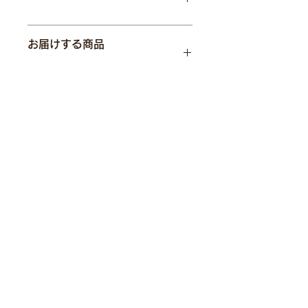
北海道離島を除き無料
お届けする商品
北海道・沖縄離島は一律2,500円
※その他・離島など一部地域は上記に
加えて別途追加料金を請求させていた
WILLCOOK SURVIVE
だく場合がございます
多機能リュック
WILLCOOK DRIVE
※「전자 렌지 백」의 표기에 대해
着脱式ソーラーパネル
서：상품의 특징을 비유적으로 전자
※バッテリーは付属品ではありませ
ん。
레인지와 넣고 있어, 카피 표현입니
다.
送料：北海道離島を除き無料
北海道・沖縄離島は別途送料。
商品ページの「送料」欄をご確認
ください。