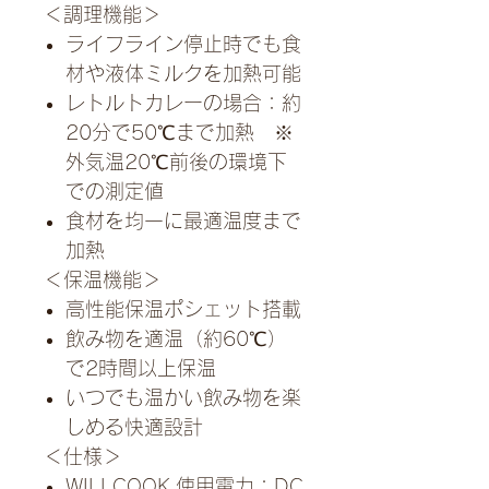
＜調理機能＞
ライフライン停止時でも食
材や液体ミルクを加熱可能
レトルトカレーの場合：約
20分で50℃まで加熱 ※
外気温20℃前後の環境下
での測定値
食材を均一に最適温度まで
加熱
＜保温機能＞
高性能保温ポシェット搭載
飲み物を適温（約60℃）
で2時間以上保温
いつでも温かい飲み物を楽
しめる快適設計
＜仕様＞
WILLCOOK 使用電力：DC