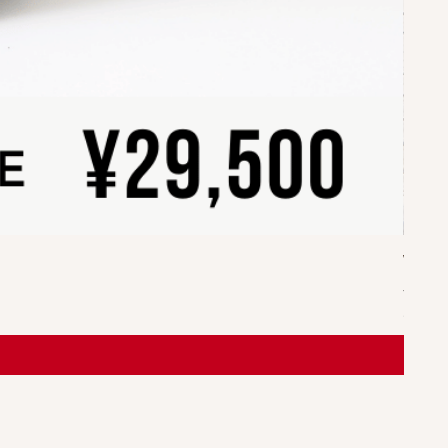
WILL
가격
JP¥49
부가세 