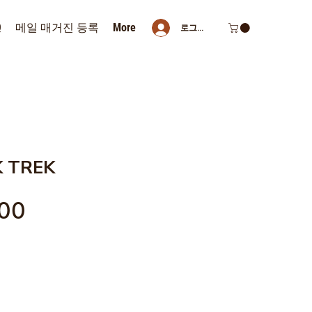
Q
메일 매거진 등록
More
로그인
 TREK
가
00
격