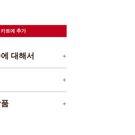
카트에 추가
송에 대해서
한 무료
2,500엔
상품