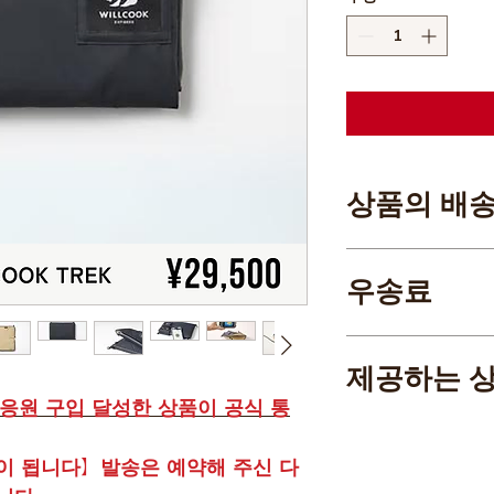
상품의 배
배송지역 : 전국
우송료
홋카이도 낙도를 제외
홋카이도 낙도는 일률 
제공하는 
엔 응원 구입 달성한 상품이 공식 통
・WILLCOOK TREK
・전용 배터리
이 됩니다】발송은 예약해 주신 다